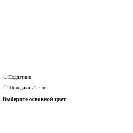
Подпятник
Шильдики
-
2
+
шт
Выберите oсновной цвет