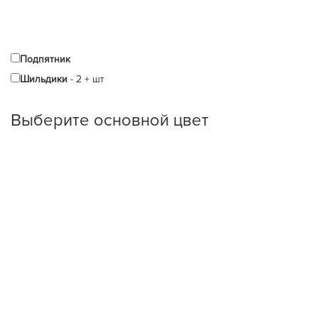
Подпятник
Шильдики
-
2
+
шт
Выберите oсновной цвет