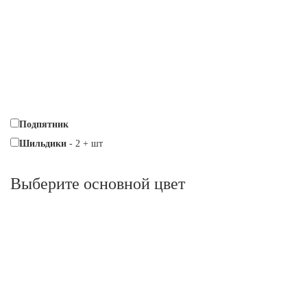
Подпятник
Шильдики
-
2
+
шт
Выберите oсновной цвет