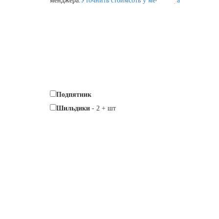
менджера.
Уточнить стоимсоть у менеджера
Подпятник
Шильдики
-
2
+
шт