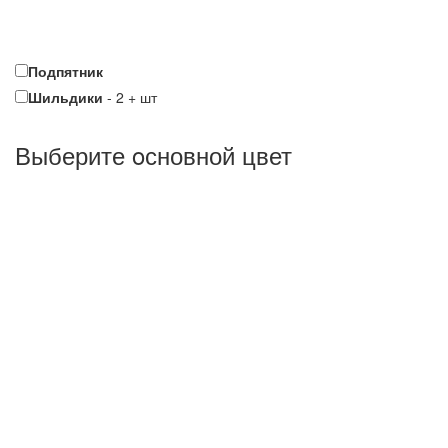
Подпятник
Шильдики
-
2
+
шт
Выберите oсновной цвет