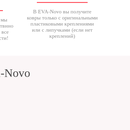
В EVA-Novo вы получите
ковры только с оригинальными
 мы
пластиковыми креплениями
ствнно
или с липучками (если нет
 все
креплений)
сти!
a-Novo