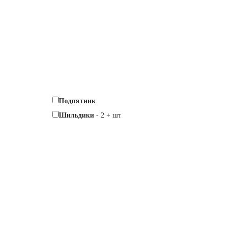
Подпятник
Шильдики
-
2
+
шт