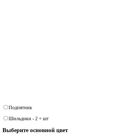
Подпятник
Шильдики
-
2
+
шт
Выберите oсновной цвет