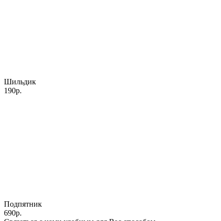
Шильдик
190р.
Подпятник
690р.