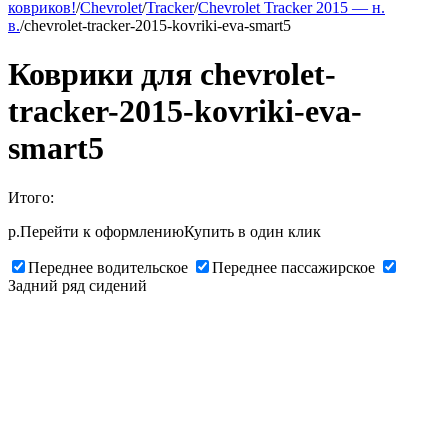
ковриков!
/
Chevrolet
/
Tracker
/
Chevrolet Tracker 2015 — н.
в.
/
chevrolet-tracker-2015-kovriki-eva-smart5
Коврики для chevrolet-
tracker-2015-kovriki-eva-
smart5
Итого:
р.
Перейти к оформлению
Купить в один клик
Переднее водительское
Переднее пассажирское
Задний ряд сидений