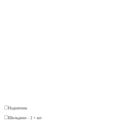
Подпятник
Шильдики
-
2
+
шт