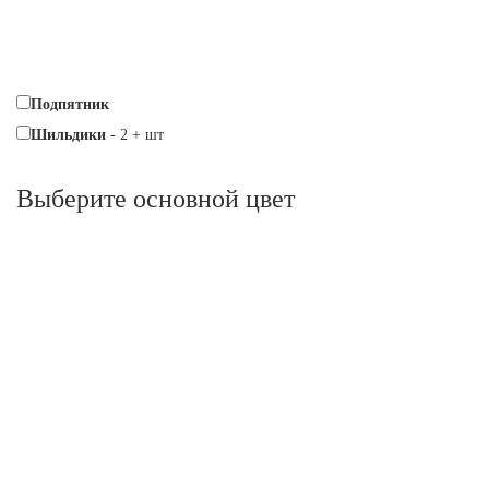
Подпятник
Шильдики
-
2
+
шт
Выберите oсновной цвет