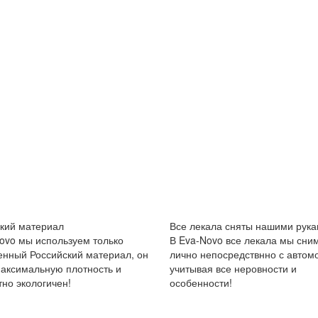
кий материал
Все лекала сняты нашими рука
ovo мы используем только
В Eva-Novo все лекала мы сни
енный Российский материал, он
лично непосредствнно с автом
аксимальную плотность и
учитывая все неровности и
но экологичен!
особенности!