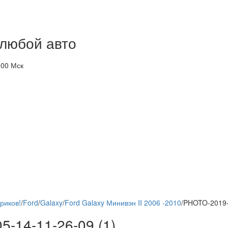
 любой авто
-00 Мск
риков!
/
Ford
/
Galaxy
/
Ford Galaxy Минивэн II 2006 -2010
/
PHOTO-2019-0
-14-11-26-09 (1)