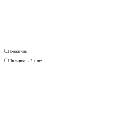
Подпятник
Шильдики
-
2
+
шт