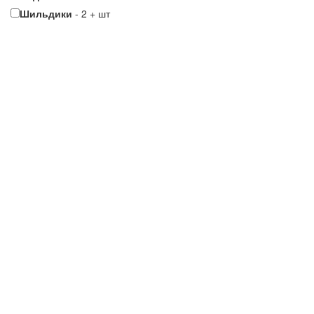
Шильдики
-
2
+
шт