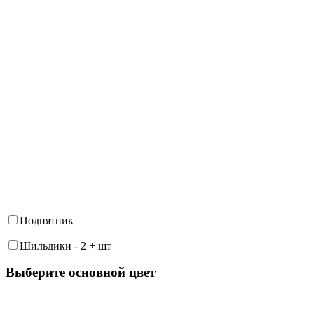
Подпятник
Шильдики
-
2
+
шт
Выберите oсновной цвет