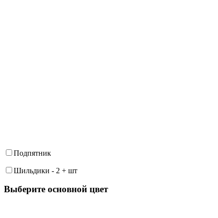
Подпятник
Шильдики
-
2
+
шт
Выберите oсновной цвет