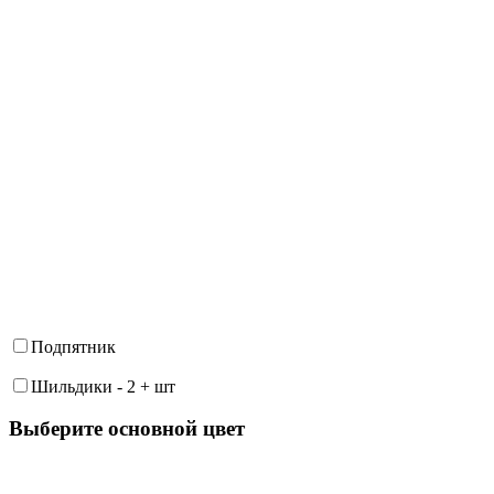
Подпятник
Шильдики
-
2
+
шт
Выберите oсновной цвет