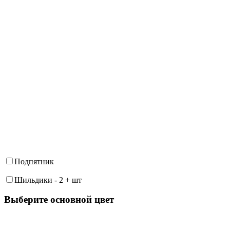
Подпятник
Шильдики
-
2
+
шт
Выберите oсновной цвет