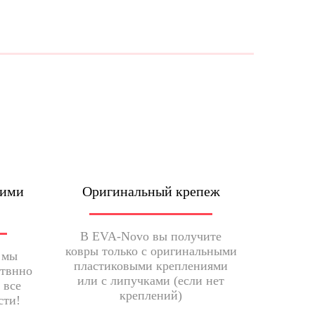
шими
Оригинальный крепеж
В EVA-Novo вы получите
ковры только с оригинальными
 мы
пластиковыми креплениями
ствнно
или с липучками (если нет
 все
креплений)
сти!