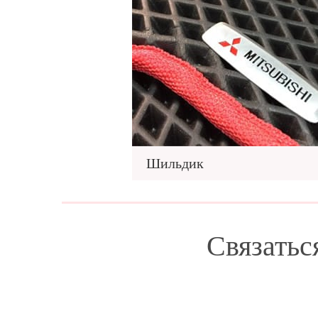
Шильдик
Связатьс