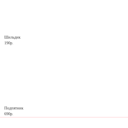
Шильдик
190р.
Подпятник
690р.