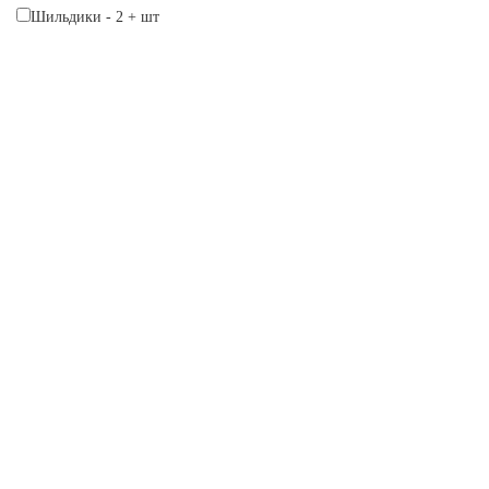
Шильдики
-
2
+
шт