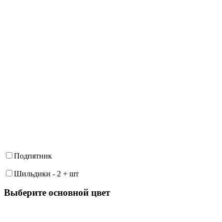
Подпятник
Шильдики
-
2
+
шт
Выберите oсновной цвет