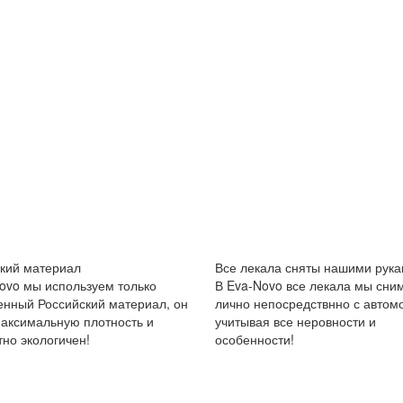
кий материал
Все лекала сняты нашими рука
ovo мы используем только
В Eva-Novo все лекала мы сни
енный Российский материал, он
лично непосредствнно с автом
аксимальную плотность и
учитывая все неровности и
но экологичен!
особенности!