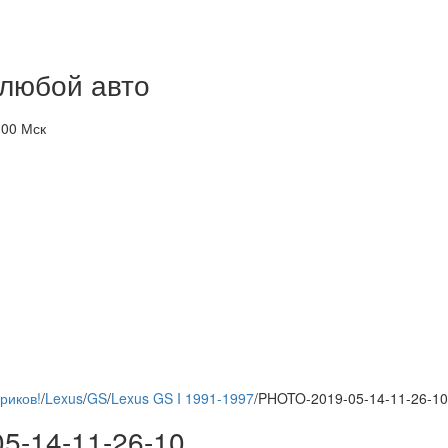
 любой авто
-00 Мск
риков!
/
Lexus
/
GS
/
Lexus GS I 1991-1997
/
PHOTO-2019-05-14-11-26-10
5-14-11-26-10