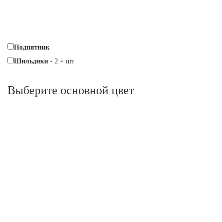
Подпятник
Шильдики
-
2
+
шт
Выберите oсновной цвет