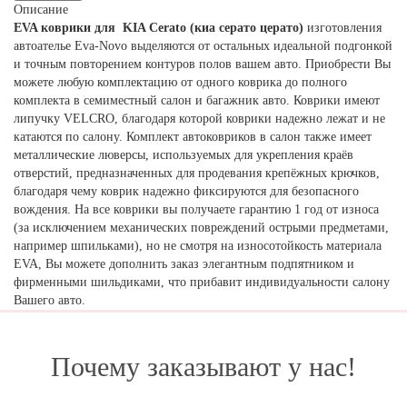
Описание
EVA коврики для KIA Сerato (киа серато церато)
изготовления
автоателье Eva-Novo выделяются от остальных идеальной подгонкой
и точным повторением контуров полов вашем авто. Приобрести Вы
можете любую комплектацию от одного коврика до полного
комплекта в семиместный салон и багажник авто. Коврики имеют
липучку VELCRO, благодаря которой коврики надежно лежат и не
катаются по салону. Комплект автоковриков в салон также имеет
металлические люверсы, используемых для укрепления краёв
отверстий, предназначенных для продевания крепёжных крючков,
благодаря чему коврик надежно фиксируются для безопасного
вождения. На все коврики вы получаете гарантию 1 год от износа
(за исключением механических повреждений острыми предметами,
например шпильками), но не смотря на износотойкость материала
EVA, Вы можете дополнить заказ элегантным подпятником и
фирменными шильдиками, что прибавит индивидуальности салону
Вашего авто.
Почему заказывают у нас!