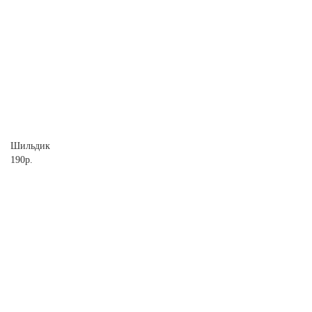
Шильдик
190р.