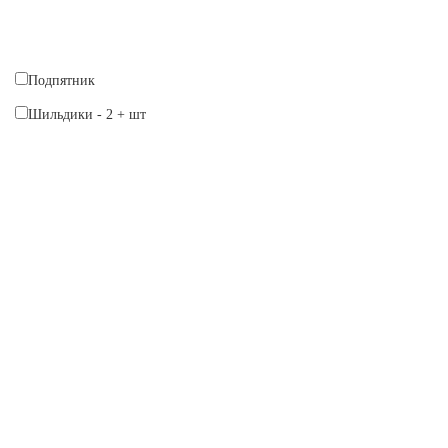
Подпятник
Шильдики
-
2
+
шт