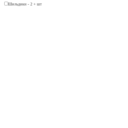
Шильдики
-
2
+
шт