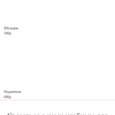
Шильдик
190р.
Подпятник
690р.