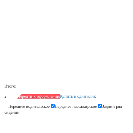
Итого:
2590 р.
Перейти к оформлению
Купить в один клик
Переднее водительское
Переднее пассажирское
Задний ряд
сидений