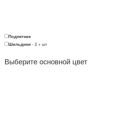
Подпятник
Шильдики
-
2
+
шт
Выберите oсновной цвет