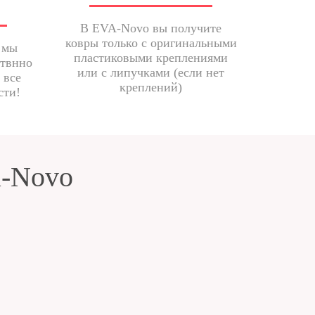
В EVA-Novo вы получите
ковры только с оригинальными
 мы
пластиковыми креплениями
ствнно
или с липучками (если нет
 все
креплений)
сти!
a-Novo