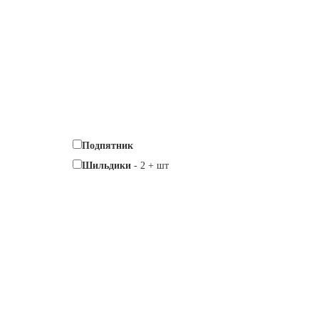
Подпятник
Шильдики
-
2
+
шт