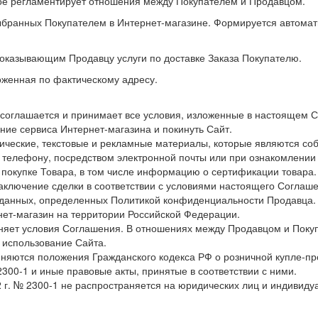
ое регламентирует отношения между Покупателем и Продавцом.
выбранных Покупателем в Интернет-магазине. Формируется автома
 оказывающим Продавцу услуги по доставке Заказа Покупателю.
женная по фактическому адресу.
 соглашается и принимает все условия, изложенные в настоящем 
ние сервиса Интернет-магазина и покинуть Сайт.
ические, текстовые и рекламные материалы, которые являются со
 телефону, посредством электронной почты или при ознакомлени
покупке Товара, в том числе информацию о сертификации товара.
аключение сделки в соответствии с условиями настоящего Соглашен
 данных, определенных Политикой конфиденциальности Продавца.
ет-магазин на территории Российской Федерации.
няет условия Соглашения. В отношениях между Продавцом и Поку
 использование Сайта.
тся положения Гражданского кодекса РФ о розничной купле-продаже
2300-1 и иные правовые акты, принятые в соответствии с ними.
2 г. № 2300-1 не распространяется на юридических лиц и индив