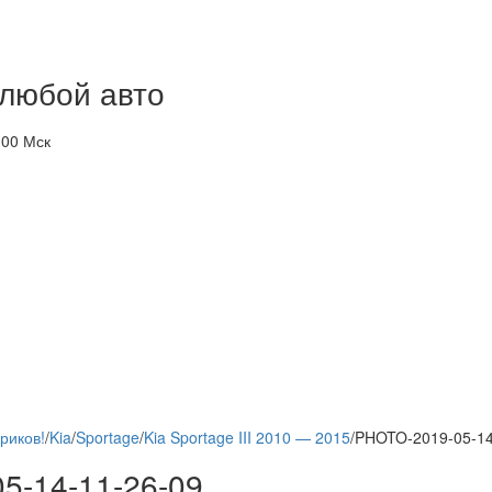
 любой авто
-00 Мск
риков!
/
Kia
/
Sportage
/
Kia Sportage III 2010 — 2015
/
PHOTO-2019-05-14
5-14-11-26-09