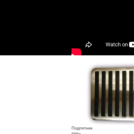
Подпятник
690р.