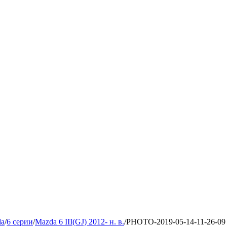
da
/
6 серии
/
Mazda 6 III(GJ) 2012- н. в.
/
PHOTO-2019-05-14-11-26-09 