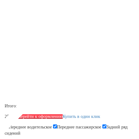
Итого:
2590 р.
Перейти к оформлению
Купить в один клик
Переднее водительское
Переднее пассажирское
Задний ряд
сидений