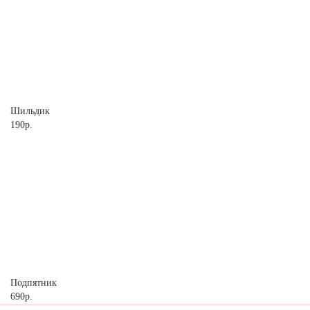
Шильдик
190р.
Подпятник
690р.