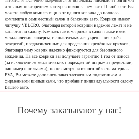
автоателье Eva-Novo выделяются от остальных идеальной подгонкой
и точным повторением контуров полов вашем авто. Приобрести Вы
можете любую комплектацию от одного коврика до полного
комплекта в семиместный салон и багажник авто. Коврики имеют
липучку VELCRO, благодаря которой коврики надежно лежат и не
катаются по салону. Комплект автоковриков в салон также имеет
металлические люверсы, используемых для укрепления краёв
отверстий, предназначенных для продевания крепёжных крючков,
благодаря чему коврик надежно фиксируются для безопасного
вождения. На все коврики вы получаете гарантию 1 год от износа
(за исключением механических повреждений острыми предметами,
например шпильками), но не смотря на износотойкость материала
EVA, Вы можете дополнить заказ элегантным подпятником и
фирменными шильдиками, что прибавит индивидуальности салону
Вашего авто.
Почему заказывают у нас!