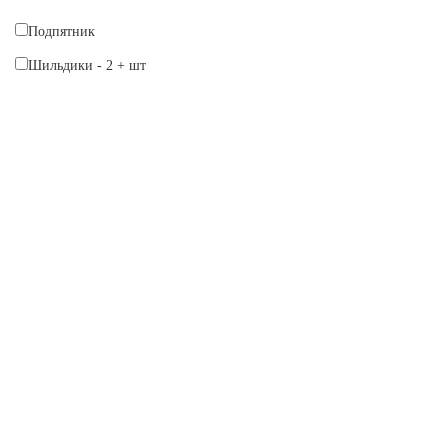
Подпятник
Шильдики
-
2
+
шт