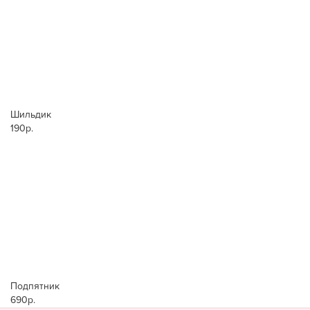
Шильдик
190р.
Подпятник
690р.