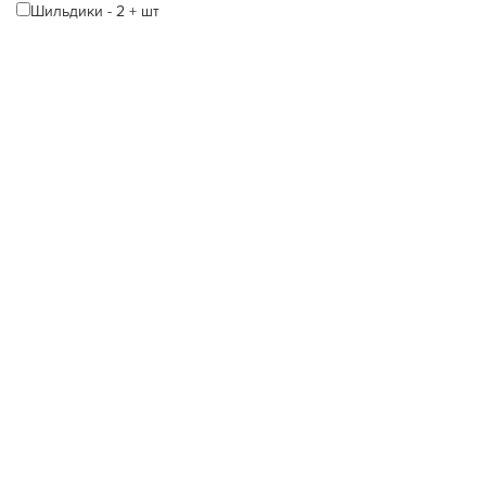
Шильдики
-
2
+
шт