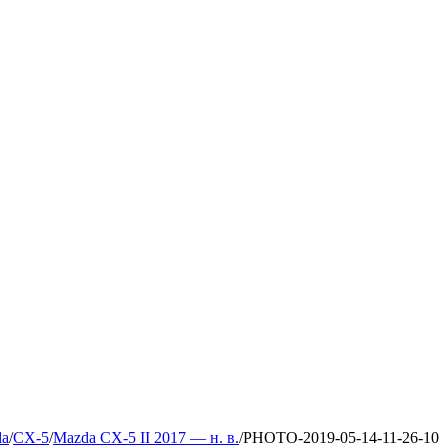
da
/
CX-5
/
Mazda CX-5 II 2017 — н. в.
/
PHOTO-2019-05-14-11-26-10