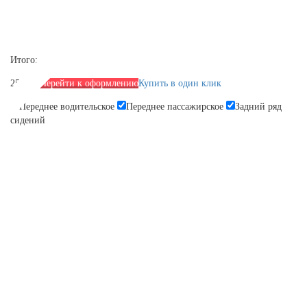
Итого:
2590 р.
Перейти к оформлению
Купить в один клик
Переднее водительское
Переднее пассажирское
Задний ряд
сидений