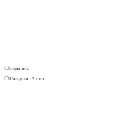
Подпятник
Шильдики
-
2
+
шт