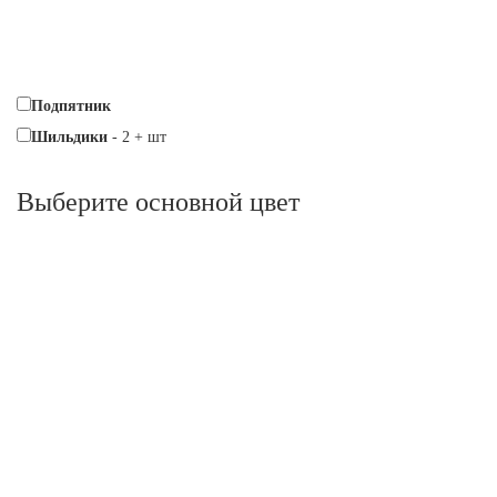
Подпятник
Шильдики
-
2
+
шт
Выберите oсновной цвет