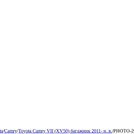
ta
/
Camry
/
Toyota Camry VII (XV50) багажник 2011- н. в.
/
PHOTO-20