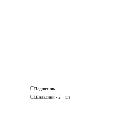
Подпятник
Шильдики
-
2
+
шт