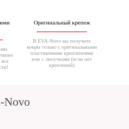
шими
Оригинальный крепеж
В EVA-Novo вы получите
ковры только с оригинальными
 мы
пластиковыми креплениями
ствнно
или с липучками (если нет
 все
креплений)
сти!
a-Novo