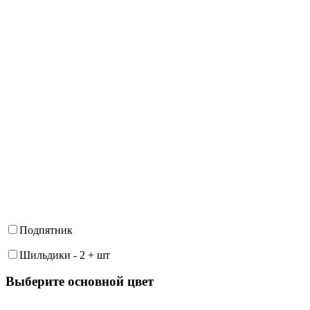
Подпятник
Шильдики
-
2
+
шт
Выберите oсновной цвет