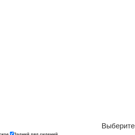
Выберите
ское
Задний ряд сидений