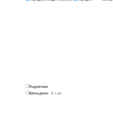
Подпятник
Шильдики
-
2
+
шт