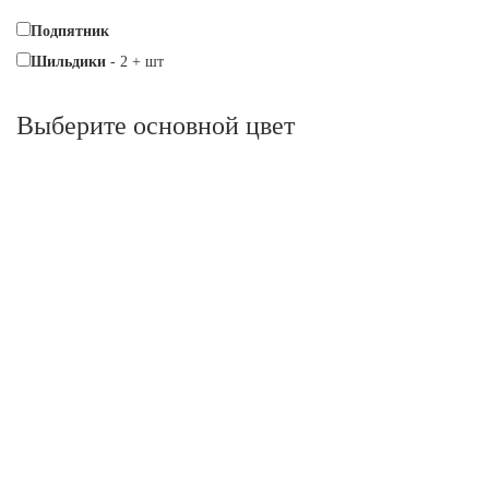
Подпятник
Шильдики
-
2
+
шт
Выберите oсновной цвет