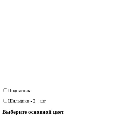
Подпятник
Шильдики
-
2
+
шт
Выберите oсновной цвет