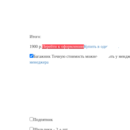
Итого:
1900 р.
Перейти к оформлению
Купить в один клик
Багажник
Точную стоимость можно уточнить у мендж
менеджера
Подпятник
Шильдики
-
2
+
шт