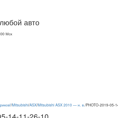
 любой авто
-00 Мск
риков!
/
Mitsubishi
/
ASX
/
Mitsubishi ASX 2010 — н. в.
/
PHOTO-2019-05-14
5-14-11-26-10