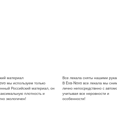
кий материал
Все лекала сняты нашими рука
ovo мы используем только
В Eva-Novo все лекала мы сни
енный Российский материал, он
лично непосредствнно с автом
аксимальную плотность и
учитывая все неровности и
но экологичен!
особенности!