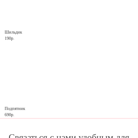
Шильдик
190р.
Подпятник
690р.
Связаться с нами удобным для