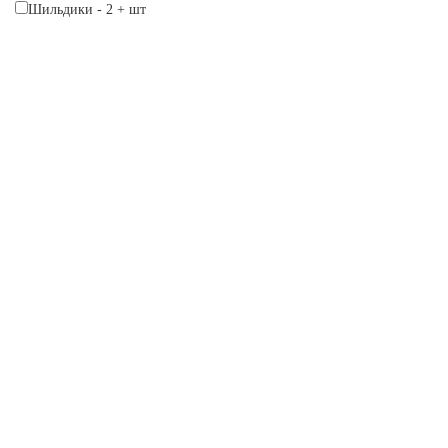
Шильдики
-
2
+
шт