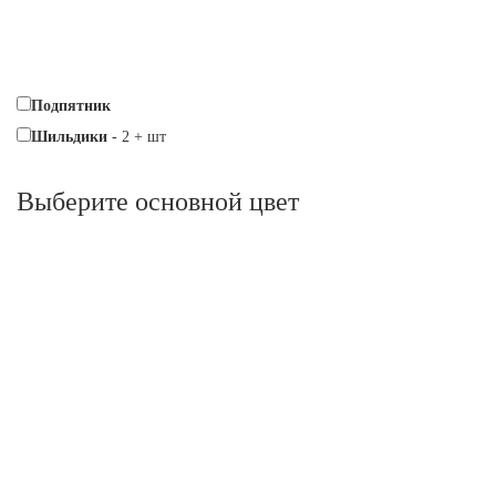
Подпятник
Шильдики
-
2
+
шт
Выберите oсновной цвет