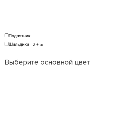
Подпятник
Шильдики
-
2
+
шт
Выберите oсновной цвет