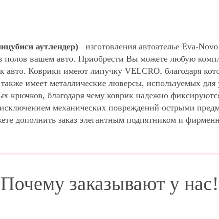
(мицубиси аутлендер)
изготовления автоателье Eva-Novo
в полов вашем авто. Приобрести Вы можете любую компл
к авто. Коврики имеют липучку VELCRO, благодаря кото
н также имеет металлические люверсы, используемых для 
х крючков, благодаря чему коврик надежно фиксируются
за исключением механических повреждений острыми пред
жете дополнить заказ элегантным подпятником и фирмен
Почему заказывают у нас!