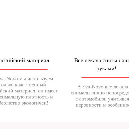
оссийский материал
Все лекала сняты на
руками!
va-Novo мы используем
только качественный
В Eva-Novo все лекала
йский материал, он имеет
снимали лично непосред
симальную плотность и
с автомобиля, учитывая
бсолютно экологичен!
неровности и особенно