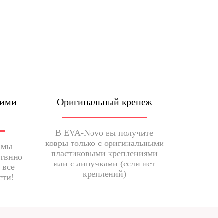
шими
Оригинальный крепеж
В EVA-Novo вы получите
ковры только с оригинальными
 мы
пластиковыми креплениями
ствнно
или с липучками (если нет
 все
креплений)
сти!