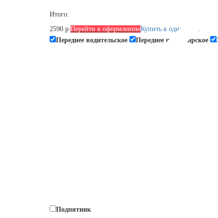
Итого:
2590 р.
Перейти к оформлению
Купить в один клик
Переднее водительское
Переднее пассажирское
Подпятник