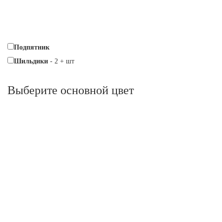
Подпятник
Шильдики
-
2
+
шт
Выберите oсновной цвет