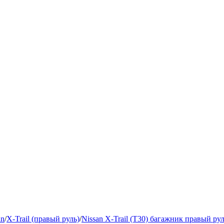
an
/
X-Trail (правый руль)
/
Nissan X-Trail (T30) багажник правый ру