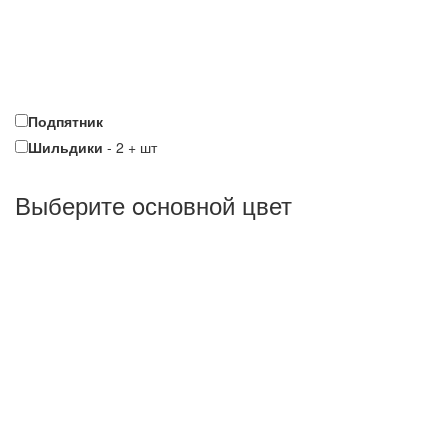
Подпятник
Шильдики
-
2
+
шт
Выберите oсновной цвет