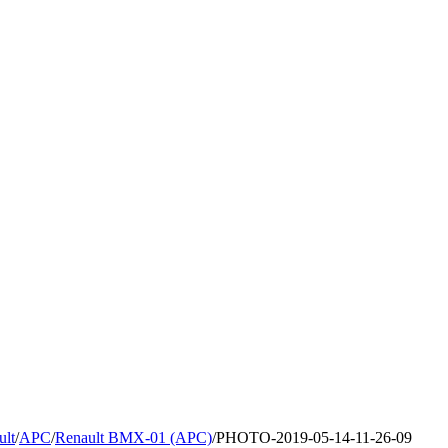
ult
/
APC
/
Renault BMX-01 (APC)
/
PHOTO-2019-05-14-11-26-09