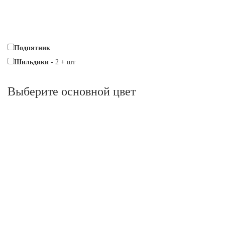
Подпятник
Шильдики
-
2
+
шт
Выберите oсновной цвет