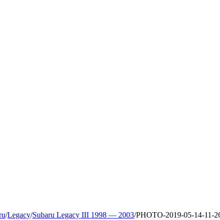
ru
/
Legacy
/
Subaru Legacy III 1998 — 2003
/
PHOTO-2019-05-14-11-26